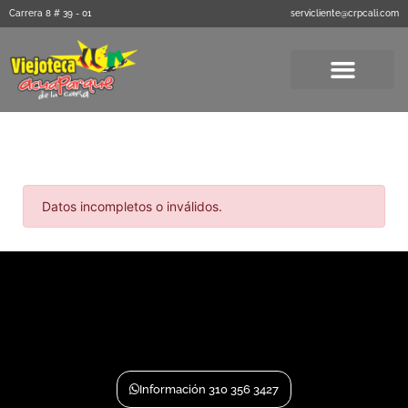
Carrera 8 # 39 - 01
servicliente@crpcali.com
Próximos Eventos
Datos incompletos o inválidos.
Información 310 356 3427